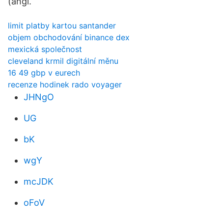
(angl.
limit platby kartou santander
objem obchodování binance dex
mexická společnost
cleveland krmil digitální měnu
16 49 gbp v eurech
recenze hodinek rado voyager
JHNgO
UG
bK
wgY
mcJDK
oFoV