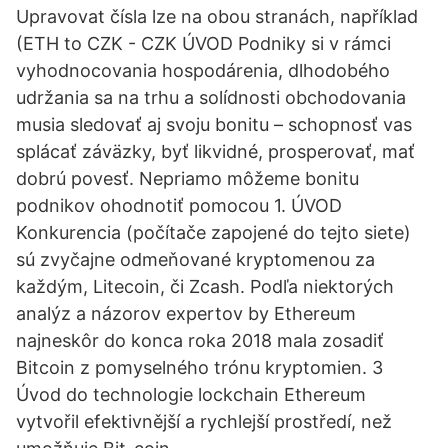
Upravovat čísla lze na obou stranách, například
(ETH to CZK - CZK ÚVOD Podniky si v rámci
vyhodnocovania hospodárenia, dlhodobého
udržania sa na trhu a solídnosti obchodovania
musia sledovať aj svoju bonitu – schopnosť vas
splácať záväzky, byť likvidné, prosperovať, mať
dobrú povesť. Nepriamo môžeme bonitu
podnikov ohodnotiť pomocou 1. ÚVOD
Konkurencia (počítače zapojené do tejto siete)
sú zvyčajne odmeňované kryptomenou za
každým, Litecoin, či Zcash. Podľa niektorých
analýz a názorov expertov by Ethereum
najneskôr do konca roka 2018 mala zosadiť
Bitcoin z pomyselného trónu kryptomien. 3
Úvod do technologie lockchain Ethereum
vytvořil efektivnější a rychlejší prostředí, než