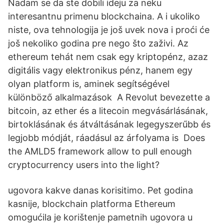
Nadam se da ste dobili ideju za neku
interesantnu primenu blockchaina. A i ukoliko
niste, ova tehnologija je još uvek nova i proći će
još nekoliko godina pre nego što zaživi. Az
ethereum tehát nem csak egy kriptopénz, azaz
digitális vagy elektronikus pénz, hanem egy
olyan platform is, aminek segítségével
különböző alkalmazások A Revolut bevezette a
bitcoin, az ether és a litecoin megvásárlásának,
birtoklásának és átváltásának legegyszerűbb és
legjobb módját, ráadásul az árfolyama is Does
the AMLD5 framework allow to pull enough
cryptocurrency users into the light?
ugovora kakve danas korisitimo. Pet godina
kasnije, blockchain platforma Ethereum
omogućila je korištenje pametnih ugovora u