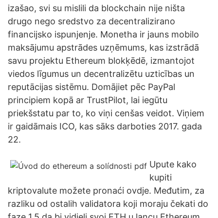
izašao, svi su mislili da blockchain nije ništa
drugo nego sredstvo za decentralizirano
financijsko ispunjenje. Monetha ir jauns mobilo
maksājumu apstrādes uzņēmums, kas izstrādā
savu projektu Ethereum blokķēdē, izmantojot
viedos līgumus un decentralizētu uzticības un
reputācijas sistēmu. Domājiet pēc PayPal
principiem kopā ar TrustPilot, lai iegūtu
priekšstatu par to, ko viņi cenšas veidot. Viņiem
ir gaidāmais ICO, kas sāks darboties 2017. gada
22.
Upute kako
kupiti
kriptovalute možete pronaći ovdje. Međutim, za
razliku od ostalih validatora koji moraju čekati do
faze 1.5 da bi vidjeli svoj ETH u lancu Ethereum