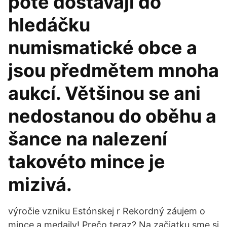
poté dostávají do
hledáčku
numismatické obce a
jsou předmětem mnoha
aukcí. Většinou se ani
nedostanou do oběhu a
šance na nalezení
takovéto mince je
mizivá.
výročie vzniku Estónskej r Rekordný záujem o
mince a medaily! Prečo teraz? Na začiatku sme si