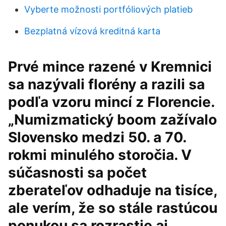
Vyberte možnosti portfóliových platieb
Bezplatná vízová kreditná karta
Prvé mince razené v Kremnici
sa nazývali florény a razili sa
podľa vzoru mincí z Florencie.
„Numizmatický boom zažívalo
Slovensko medzi 50. a 70.
rokmi minulého storočia. V
súčasnosti sa počet
zberateľov odhaduje na tisíce,
ale verím, že so stále rastúcou
ponukou sa rozrastie aj …