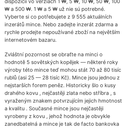
dispozícii vo verziách 1 ₩, 5 ₩, 10 ₩, 50 ₩, 100
₩ a 500 ₩. 1 ₩ a 5 ₩ už nie sú potrebné.
Vyberte si co potřebujete z 9 555 aktuálních
inzerátů mince. Nebo zadejte inzerát zdarma a
rychle prodejte nepoužívané zboží na největším
internetovém bazaru.
Zvláštní pozornost se obraťte na minci o
hodnotě 5 sovětských kopějek — některé roky
výroby této mince teď mohou stát 70 až 80 tisíc
rublů (asi 25 — 28 tisíc Kč). Mince jsou jednou z
nejstarších forem peněz. Historicky šlo o kusy
drahého kovu , nejčastěji zlata nebo stříbra , s
vyraženým znakem potvrzujícím jejich hmotnost
a kvalitu . Současné mince jsou nejčastěji
vyrobeny z kovu , jehož hodnota je obvykle
zanedbatelná a mince je tak de facto bankovka