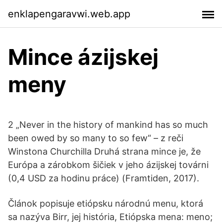
enklapengaravwi.web.app
Mince ázijskej
meny
2 „Never in the history of mankind has so much
been owed by so many to so few“ – z reči
Winstona Churchilla Druhá strana mince je, že
Európa a zárobkom šičiek v jeho ázijskej továrni
(0,4 USD za hodinu práce) (Framtiden, 2017).
Článok popisuje etiópsku národnú menu, ktorá
sa nazýva Birr, jej história, Etiópska mena: meno;