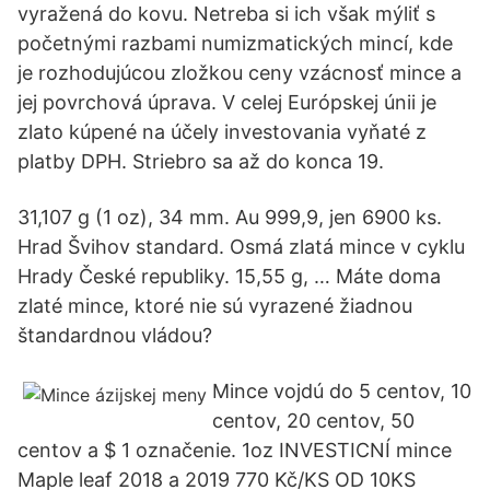
vyražená do kovu. Netreba si ich však mýliť s
početnými razbami numizmatických mincí, kde
je rozhodujúcou zložkou ceny vzácnosť mince a
jej povrchová úprava. V celej Európskej únii je
zlato kúpené na účely investovania vyňaté z
platby DPH. Striebro sa až do konca 19.
31,107 g (1 oz), 34 mm. Au 999,9, jen 6900 ks.
Hrad Švihov standard. Osmá zlatá mince v cyklu
Hrady České republiky. 15,55 g, … Máte doma
zlaté mince, ktoré nie sú vyrazené žiadnou
štandardnou vládou?
Mince vojdú do 5 centov, 10
centov, 20 centov, 50
centov a $ 1 označenie. 1oz INVESTICNÍ mince
Maple leaf 2018 a 2019 770 Kč/KS OD 10KS