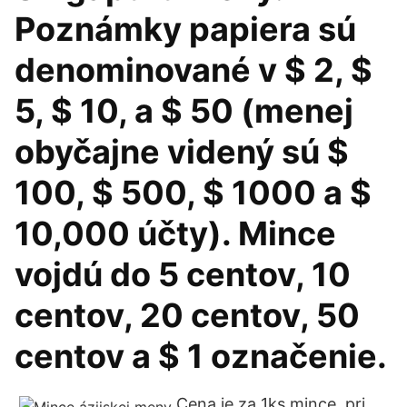
Poznámky papiera sú
denominované v $ 2, $
5, $ 10, a $ 50 (menej
obyčajne videný sú $
100, $ 500, $ 1000 a $
10,000 účty). Mince
vojdú do 5 centov, 10
centov, 20 centov, 50
centov a $ 1 označenie.
Cena je za 1ks mince, pri