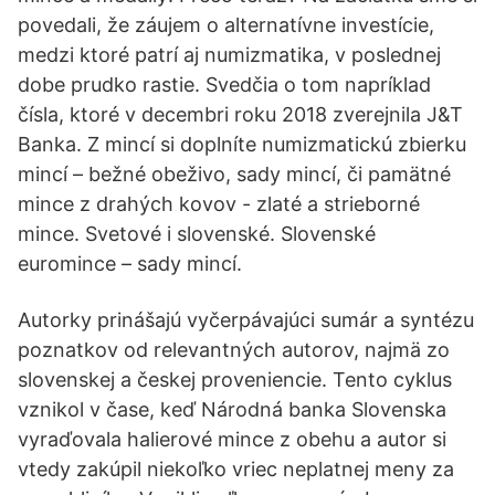
povedali, že záujem o alternatívne investície,
medzi ktoré patrí aj numizmatika, v poslednej
dobe prudko rastie. Svedčia o tom napríklad
čísla, ktoré v decembri roku 2018 zverejnila J&T
Banka. Z mincí si doplníte numizmatickú zbierku
mincí – bežné obeživo, sady mincí, či pamätné
mince z drahých kovov - zlaté a strieborné
mince. Svetové i slovenské. Slovenské
euromince – sady mincí.
Autorky prinášajú vyčerpávajúci sumár a syntézu
poznatkov od relevantných autorov, najmä zo
slovenskej a českej proveniencie. Tento cyklus
vznikol v čase, keď Národná banka Slovenska
vyraďovala halierové mince z obehu a autor si
vtedy zakúpil niekoľko vriec neplatnej meny za