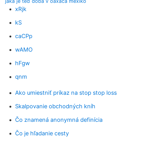
jaká je teď doba v oaxaca mexiko
xRjk
kS
caCPp
wAMO
hFgw
qnm
Ako umiestniť príkaz na stop stop loss
Skalpovanie obchodných kníh
Čo znamená anonymná definícia
Čo je hľadanie cesty