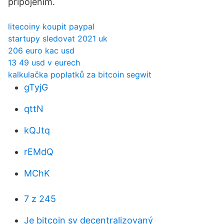
pripojením.
litecoiny koupit paypal
startupy sledovat 2021 uk
206 euro kac usd
13 49 usd v eurech
kalkulačka poplatků za bitcoin segwit
gTyjG
qttN
kQJtq
rEMdQ
MChK
7 z 245
Je bitcoin sv decentralizovaný