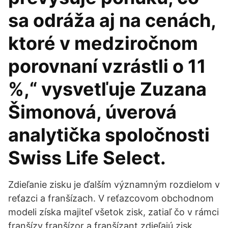
sa odráža aj na cenách,
ktoré v medziročnom
porovnaní vzrástli o 11
%,“ vysvetľuje Zuzana
Šimonová, úverová
analytička spoločnosti
Swiss Life Select.
Zdieľanie zisku je ďalším významným rozdielom v
reťazci a franšízach. V reťazcovom obchodnom
modeli získa majiteľ všetok zisk, zatiaľ čo v rámci
franšízy franšízor a franšízant zdieľajú zisk