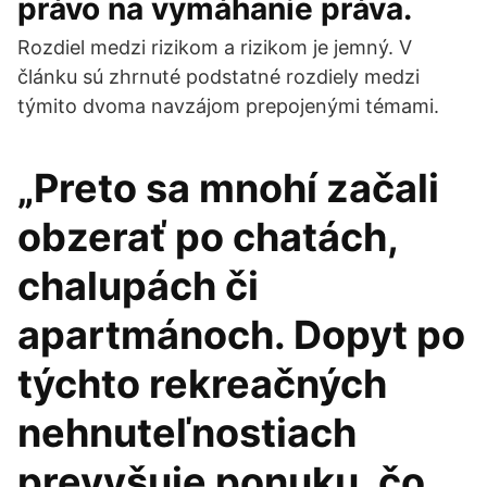
právo na vymáhanie práva.
Rozdiel medzi rizikom a rizikom je jemný. V
článku sú zhrnuté podstatné rozdiely medzi
týmito dvoma navzájom prepojenými témami.
„Preto sa mnohí začali
obzerať po chatách,
chalupách či
apartmánoch. Dopyt po
týchto rekreačných
nehnuteľnostiach
prevyšuje ponuku, čo