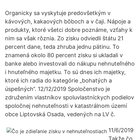
Organicky sa vyskytuje predovšetkým v
kávových, kakaových bôboch a v čaji. Nápoje a
produkty, ktoré všetci dobre poznáme, vzťahy k
nim sa však rôznia. Zo zisku odviedli štátu 21
percent dane, teda zhruba jednu pätinu. To
znamená okolo 80 percent zisku si ukladali v
banke alebo investovali do nákupu nehnuteľného
i hnuteľného majetku. To sú dnes ich majetky,
ktoré ich radia do kategórie „bohatých a
úspešných“. 12/12/2019 Spoločenstvo je
združením vlastníkov spoluvlastníckych podielov
spoločnej nehnuteľnosti v katastrálnom území
obce Liptovská Osada, vedených na LV č.
11/6/2019
Takže čo