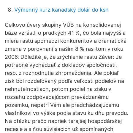
Výmenný kurz kanadský dolár do ksh
Celkovo úvery skupiny VÚB na konsolidovanej
báze vzrástli o prudkých 41 %, čo bola najvyššia
miera rastu spomedzi konkurentov a dramatická
zmena v porovnaní s naším 8 % ras-tom v roku
2006. Dôležité je, že zrýchlenie rastu Záver: Je
potrebné vychádzať z dokladov spoločnosti,
resp. z rozhodnutia zhromaždenia. Ale pokiaľ
zisk bol rozdeľovaný podľa veľkosti podielov na
nehnuteľnostiach, potom podiel na zisku v
rozsahu zodpovedajúcom prevádzanému
pozemku, nepatrí Vám ale predchádzajúcemu
vlastníkovi vo výške podľa stavu ku dňu prevodu.
Na otázku prečo napriek terajšej hospodárskej
recesie a s ňou súvisiacich už spomínaných