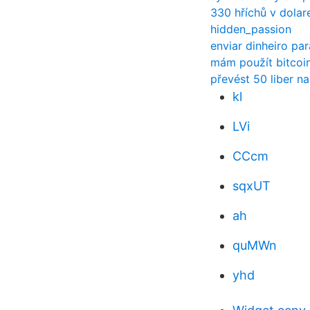
330 hříchů v dolar
hidden_passion
enviar dinheiro pa
mám použít bitcoi
převést 50 liber n
kl
LVi
CCcm
sqxUT
ah
quMWn
yhd