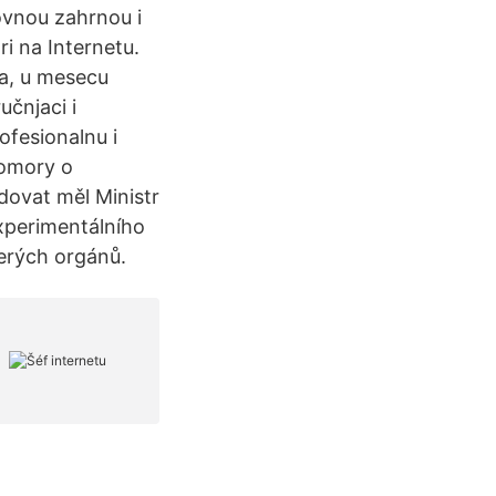
ovnou zahrnou i
i na Internetu.
va, u mesecu
učnjaci i
ofesionalnu i
komory o
dovat měl Ministr
xperimentálního
erých orgánů.