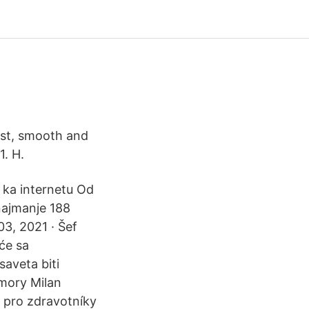
ast, smooth and
1. H.
 ka internetu Od
najmanje 188
03, 2021 · Šef
će sa
aveta biti
omory Milan
n pro zdravotníky