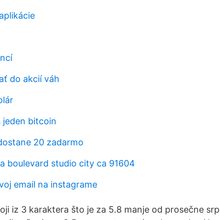
aplikácie
ncí
ať do akcií váh
olár
 jeden bitcoin
a dostane 20 zadarmo
a boulevard studio city ca 91604
voj email na instagrame
oji iz 3 karaktera što je za 5.8 manje od prosečne srp