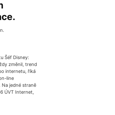
h
nce.
n.
tu Šéf Disney:
ždy změnil, trend
 internetu, říká
on-line
 Na jedné straně
016 ÚVT Internet,