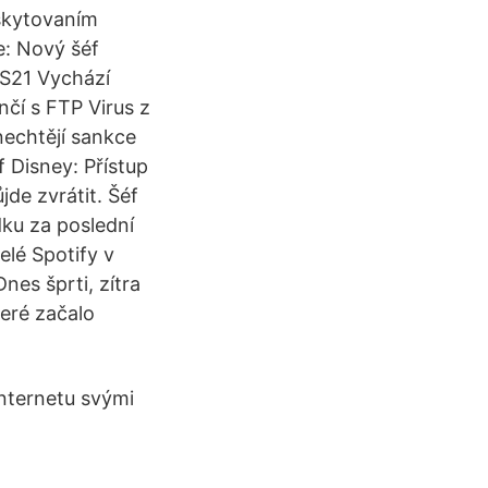
skytovaním
e: Nový šéf
 S21 Vychází
čí s FTP Virus z
nechtějí sankce
f Disney: Přístup
de zvrátit. Šéf
dku za poslední
elé Spotify v
nes šprti, zítra
eré začalo
internetu svými