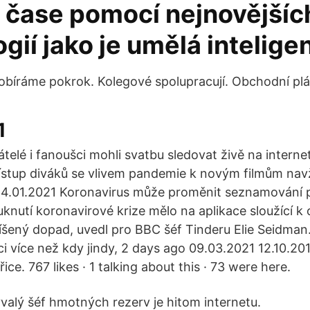
 čase pomocí nejnovějšíc
gií jako je umělá intelige
obíráme pokrok. Kolegové spolupracují. Obchodní plá
1
átelé i fanoušci mohli svatbu sledovat živě na interne
ístup diváků se vlivem pandemie k novým filmům nav
 14.01.2021 Koronavirus může proměnit seznamování po
knutí koronavirové krize mělo na aplikace sloužící k 
ený dopad, uvedl pro BBC šéf Tinderu Elie Seidman.
kaci více než kdy jindy, 2 days ago 09.03.2021 12.10.2
ice. 767 likes · 1 talking about this · 73 were here.
valý šéf hmotných rezerv je hitom internetu.