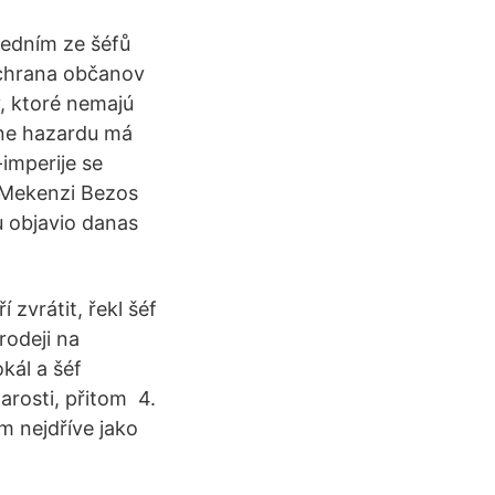
jedním ze šéfů
ochrana občanov
, ktoré nemajú
ine hazardu má
-imperije se
a Mekenzi Bezos
u objavio danas
zvrátit, řekl šéf
rodeji na
kál a šéf
arosti, přitom 4.
m nejdříve jako