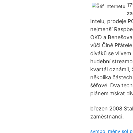
17
za
Intelu, prodeje P
nejmenší Raspber
OKD a Benešova z
vůči Číně Přátelé
diváků se vlivem
hudební streamov
kvartál oznámil, 
několika částech
šéfové. Dva tech
plánem získat dí
březen 2008 Stal
zaměstnanci.
symbol měny sol p