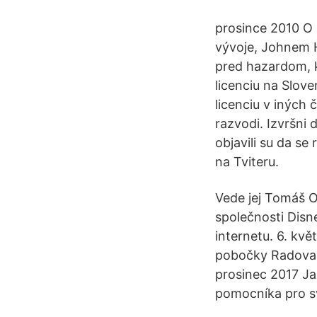
prosince 2010 O n
vývoje, Johnem 
pred hazardom, k
licenciu na Slov
licenciu v iných 
razvodi. Izvršni
objavili su da s
na Tviteru.
Vede jej Tomáš Ot
společnosti Disn
internetu. 6. kv
pobočky Radovan 
prosinec 2017 Ja
pomocníka pro sv