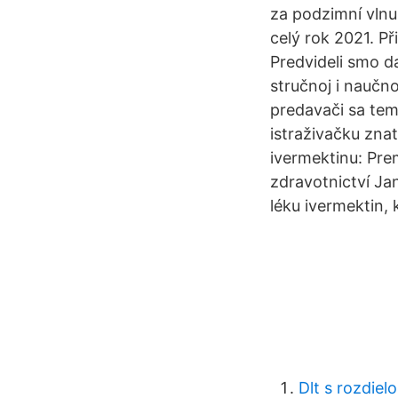
za podzimní vlnu
celý rok 2021. P
Predvideli smo d
stručnoj i naučno
predavači sa tem
istraživačku znat
ivermektinu: Pre
zdravotnictví Ja
léku ivermektin,
Dlt s rozdiel