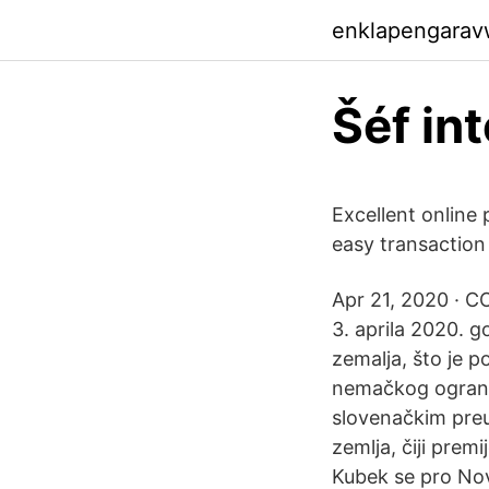
enklapengarav
Šéf in
Excellent online
easy transaction
Apr 21, 2020 · C
3. aprila 2020. 
zemalja, što je p
nemačkog ogranka
slovenačkim preu
zemlja, čiji prem
Kubek se pro Nov