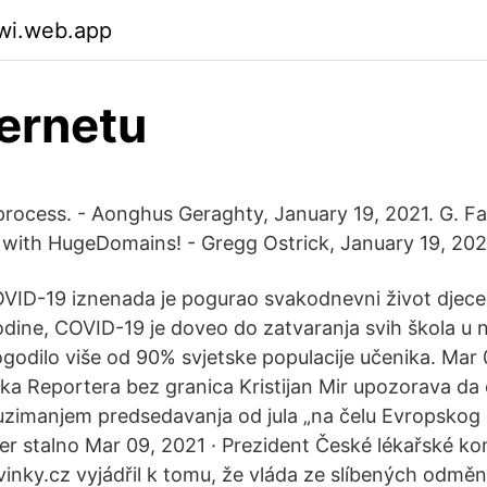
wi.web.app
ternetu
 process. - Aonghus Geraghty, January 19, 2021. G. F
 with HugeDomains! - Gregg Ostrick, January 19, 202
OVID-19 iznenada je pogurao svakodnevni život djece
godine, COVID-19 je doveo do zatvaranja svih škola u 
ogodilo više od 90% svjetske populacije učenika. Mar 
 Reportera bez granica Kristijan Mir upozorava da 
zimanjem predsedavanja od jula „na čelu Evropskog s
ijer stalno Mar 09, 2021 · Prezident České lékařské k
inky.cz vyjádřil k tomu, že vláda ze slíbených odmě