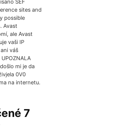
pisano SEF
eference sites and
y possible
. Avast
omí, ale Avast
je vaši IP
 ani váš
 on UPOZNALA
ošlo mi je da
živjela 0V0
ma na internetu.
čené 7
v