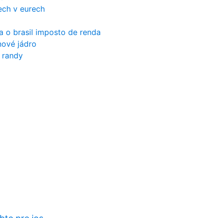
ech v eurech
ra o brasil imposto de renda
nové jádro
a randy