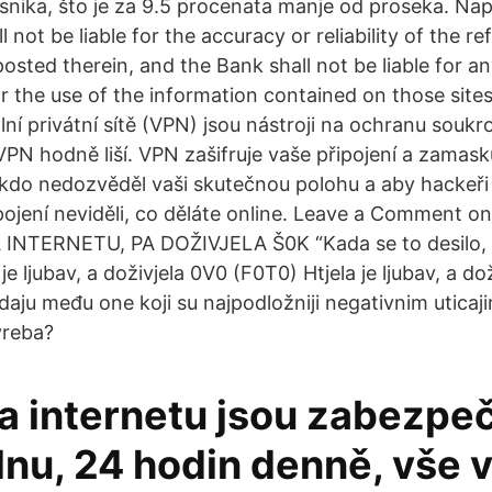
nika, što je za 9.5 procenata manje od proseka. Na
l not be liable for the accuracy or reliability of the r
sted therein, and the Bank shall not be liable for an
 the use of the information contained on those sites
ální privátní sítě (VPN) jsou nástroji na ochranu soukr
PN hodně liší. VPN zašifruje vaše připojení a zamasku
ikdo nedozvěděl vaši skutečnou polohu a aby hackeři
pojení neviděli, co děláte online. Leave a Comment
TERNETU, PA DOŽIVJELA Š0K “Kada se to desilo, d
je ljubav, a doživjela 0V0 (F0T0) Htjela je ljubav, a do
aju među one koji su najpodložniji negativnim uticaji
vreba?
na internetu jsou zabezpe
dnu, 24 hodin denně, vše 