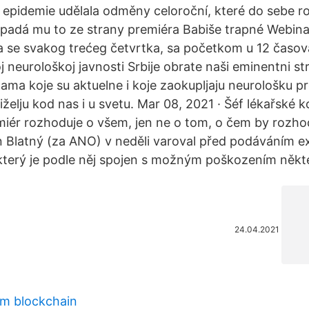
 epidemie udělala odměny celoroční, které do sebe r
řipadá mu to ze strany premiéra Babiše trapné Webinar
a se svakog trećeg četvrtka, sa početkom u 12 časo
j neurološkoj javnosti Srbije obrate naši eminentni str
ama koje su aktuelne i koje zaokupljaju neurološku pr
iželju kod nas i u svetu. Mar 08, 2021 · Šéf lékařské 
miér rozhoduje o všem, jen ne o tom, o čem by rozho
n Blatný (za ANO) v neděli varoval před podáváním e
 který je podle něj spojen s možným poškozením někt
24.04.2021
om blockchain