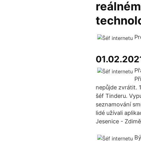
reálném
technolo
Pr
01.02.202
Př
Př
nepůjde zvrátit.
šéf Tinderu. Vypu
seznamování smíš
lidé užívali apli
Jesenice - Zdiměř
Bý