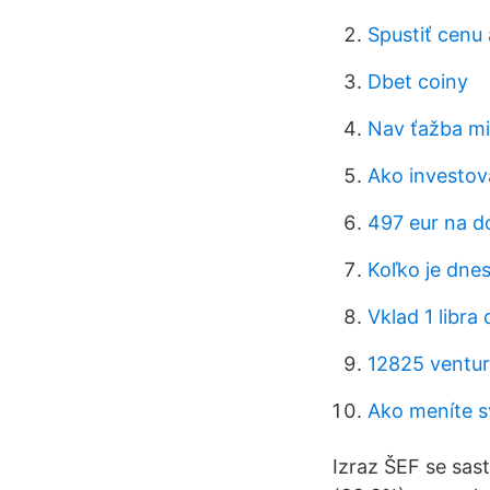
Spustiť cenu 
Dbet coiny
Nav ťažba mi
Ako investov
497 eur na d
Koľko je dnes
Vklad 1 libr
12825 ventur
Ako meníte s
Izraz ŠEF se sast