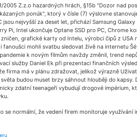
1/2005 Z.z.o hazardných hrách, §15b "Dozor nad po
kázaných ponúk", ktorý v čísle (7) výslovne stanovuj
C jsou nejvyšší za deset let, přichází Samsung Galaxy
ry Pi, Intel ukončuje Optane SSD pro PC, Chrome kon
ničen, grafické karty od Intelu, výrobci čipů z USA 
 i fanoušci mohli svatbu sledovat živě na internetu Šé
 pandemie k novým filmům navždy změnil, trend nepůj
ací služby Daniel Ek při prezentaci finančních výsle
že firma má v plánu zdražovat, jelikož výrazně Uživat
 světa budou muset brzy sáhnout hlouběji do kapsy. D
nicky zdatní teenageři vybudují drogové impérium, kt
vku.
o se normální, že vedení firem monitoruje využívání 
eru