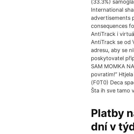
(33.3%) samoglas
International shal
advertisements po
consequences for
AntiTrack i virtu
AntiTrack se od V
adresu, aby se n
poskytovatel při
SAM MOMKA NA IN
povratim!” Htjela 
(F0T0) Deca spad
Šta ih sve tamo 
Platby 
dní v tý