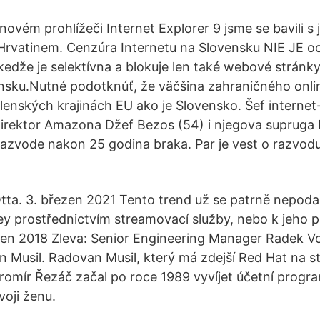
ovém prohlížeči Internet Explorer 9 jsme se bavili s 
Hrvatinem. Cenzúra Internetu na Slovensku NIE JE 
edže je selektívna a blokuje len také webové stránky
ensku.Nutné podotknúť, že väčšina zahraničného onl
členských krajinách EU ako je Slovensko. Šef internet
 direktor Amazona Džef Bezos (54) i njegova suprug
e razvode nakon 25 godina braka. Par je vest o razvod
ta. 3. březen 2021 Tento trend už se patrně nepodaří 
ey prostřednictvím streamovací služby, nebo k jeho p
ěten 2018 Zleva: Senior Engineering Manager Radek Vo
Musil. Radovan Musil, který má zdejší Red Hat na st
romír Řezáč začal po roce 1989 vyvíjet účetní progra
oji ženu.