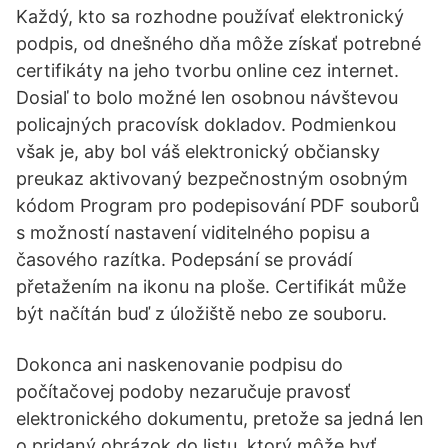
Každý, kto sa rozhodne používať elektronický
podpis, od dnešného dňa môže získať potrebné
certifikáty na jeho tvorbu online cez internet.
Dosiaľ to bolo možné len osobnou návštevou
policajných pracovísk dokladov. Podmienkou
však je, aby bol váš elektronický občiansky
preukaz aktivovaný bezpečnostným osobným
kódom Program pro podepisování PDF souborů
s možností nastavení viditelného popisu a
časového razítka. Podepsání se provádí
přetažením na ikonu na ploše. Certifikát může
být načítán buď z úložiště nebo ze souboru.
Dokonca ani naskenovanie podpisu do
počítačovej podoby nezaručuje pravosť
elektronického dokumentu, pretože sa jedná len
o pridaný obrázok do listu, ktorý môže byť