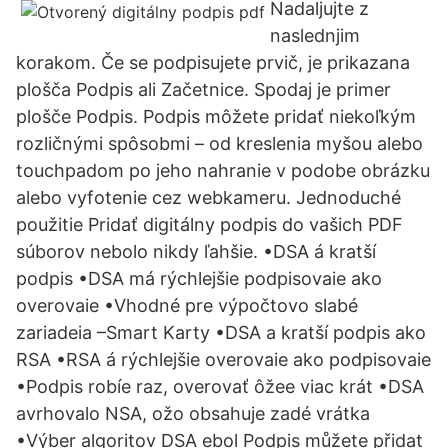
Nadaljujte z
naslednjim
korakom. Če se podpisujete prvič, je prikazana
plošča Podpis ali Začetnice. Spodaj je primer
plošče Podpis. Podpis môžete pridať niekoľkým
rozličnými spôsobmi – od kreslenia myšou alebo
touchpadom po jeho nahranie v podobe obrázku
alebo vyfotenie cez webkameru. Jednoduché
použitie Pridať digitálny podpis do vašich PDF
súborov nebolo nikdy ľahšie. •DSA á kratší
podpis •DSA má rýchlejšie podpisovaie ako
overovaie •Vhodné pre výpočtovo slabé
zariadeia –Smart Karty •DSA a kratší podpis ako
RSA •RSA á rýchlejšie overovaie ako podpisovaie
•Podpis robíe raz, overovať ôžee viac krát •DSA
avrhovalo NSA, ožo obsahuje zadé vrátka
•Výber algoritov DSA ebol Podpis můžete přidat