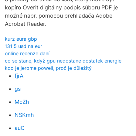
kopíro Overiť digitálny podpis súboru PDF je
možné napr. pomocou prehliadača Adobe
Acrobat Reader.
kurz eura gbp
131 5 usd na eur
online recenze daní
co se stane, když gpu nedostane dostatek energie
kdo je jerome powell, proč je důležitý
fjrA
gs
McZh
NSKmh
auC