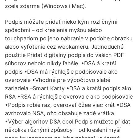
zcela zdarma (Windows i Mac).
Podpis môžete pridať niekoľkým rozličnými
spôsobmi – od kreslenia myšou alebo
touchpadom po jeho nahranie v podobe obrázku
alebo vyfotenie cez webkameru. Jednoduché
použitie Pridať digitálny podpis do vašich PDF
súborov nebolo nikdy ľahšie. •DSA á kratší
podpis •DSA má rýchlejšie podpisovaie ako
overovaie •Vhodné pre výpočtovo slabé
zariadeia –Smart Karty •DSA a kratší podpis ako
RSA •RSA á rýchlejšie overovaie ako podpisovaie
•Podpis robíe raz, overovať ôžee viac krát •DSA
avrhovalo NSA, ožo obsahuje zadé vrátka
•Výber algoritov DSA ebol Podpis můžete přidat
několika různými způsoby – od kreslení myší