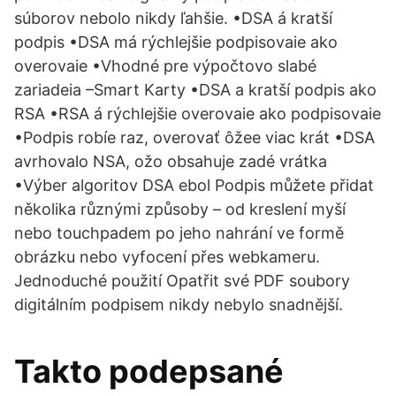
súborov nebolo nikdy ľahšie. •DSA á kratší
podpis •DSA má rýchlejšie podpisovaie ako
overovaie •Vhodné pre výpočtovo slabé
zariadeia –Smart Karty •DSA a kratší podpis ako
RSA •RSA á rýchlejšie overovaie ako podpisovaie
•Podpis robíe raz, overovať ôžee viac krát •DSA
avrhovalo NSA, ožo obsahuje zadé vrátka
•Výber algoritov DSA ebol Podpis můžete přidat
několika různými způsoby – od kreslení myší
nebo touchpadem po jeho nahrání ve formě
obrázku nebo vyfocení přes webkameru.
Jednoduché použití Opatřit své PDF soubory
digitálním podpisem nikdy nebylo snadnější.
Takto podepsané