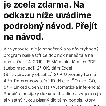
je zcela zdarma. Na
odkazu níže uvádíme
podrobný návod. Přejít
na návod.
Ak vydavateľ nie je označený ako dôveryhodný,
program balíka Office doplnok nenačíta a na
paneli Oct 24, 2019 · 1* Mám, ale dám len PDF
(Lebo medveď!) 2* OK, dám Excel
(Štruktúrovaný obsah…) 3* + Otvorený formát
4* + Referencovateľné ID (Nie je IČO ako IČO)
5* + Linked Open Data (Automatická inferencia)
Podpíšte hocijaký dokument online a vygenerujte
si vlastný rukou písaný digitálny podpis, ktorý