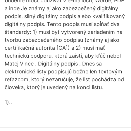
budeme môcť používať v e-mailoch, Worde, PDF
a inde Je známy aj ako zabezpečený digitálny
podpis, silný digitálny podpis alebo kvalifikovaný
digitálny podpis. Tento podpis musí spĺňať dva
štandardy: 1) musí byť vytvorený zariadením na
tvorbu zabezpečeného podpisu (známy aj ako
certifikačná autorita [CA]) a 2) musí mať
technickú podporu, ktorá zaistí, aby kľúč nebol
Matej Vince . Digitálny podpis . Dnes sa
elektronické listy podpisujú bežne len textovým
reťazcom, ktorý nezaručuje, že list pochádza od
človeka, ktorý je uvedený na konci listu.
1)..