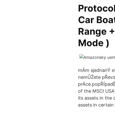
Protocol
Car Boat
Range +
Mode )
mÁm sjednanÝ svo
nemŮŽete pŘevzÍ
prÁce.popŘÍpadĚ 
of the MSCI USA 
its assets in the
assets in certai