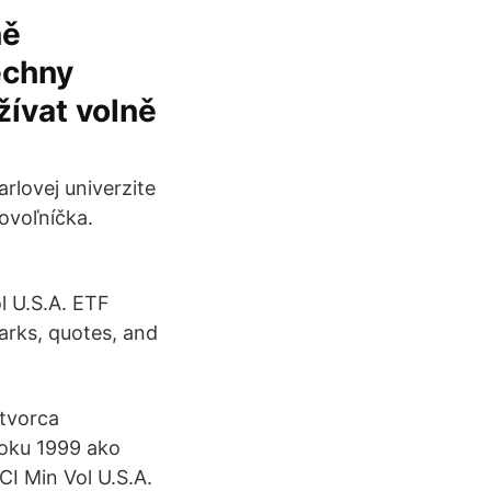
ně
echny
žívat volně
rlovej univerzite
ovoľníčka.
l U.S.A. ETF
arks, quotes, and
 tvorca
roku 1999 ako
CI Min Vol U.S.A.