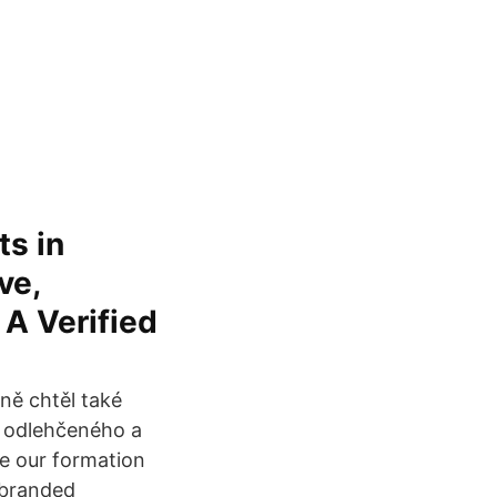
ts in
ve,
A Verified
ně chtěl také
o odlehčeného a
ce our formation
-branded