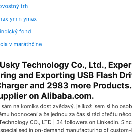
tovostný trh
xmax ymin ymax
 indický fond
dia v maráthčine
sky Technology Co., Ltd., Exper
ing and Exporting USB Flash Dri
harger and 2983 more Products. 
upplier on Alibaba.com.
 sám na komiks dost zvědavý, jelikož jsem si ho osob
rému hodnocení a že jednou za čas si rád přečtu něc
Technology CO., LTD | 34 followers on LinkedIn. Sin
 specialised in on-demand manufacturing of custom