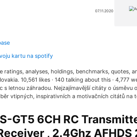
07.11.2020
base
voju kartu na spotify
 ratings, analyses, holdings, benchmarks, quotes, a
ovakia. 10,561 likes · 140 talking about this · 4,777 w
íc s letnou záhradou. Nejzajímavější citáty o úsměvu 
ýběr vtipných, inspirativních a motivačních citátů na
FS-GT5 6CH RC Transmitte
Receiver , 2.4Ghz AFHDS