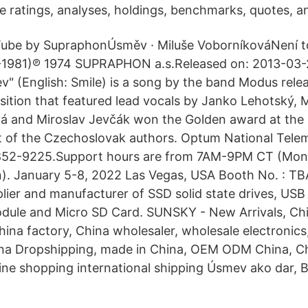
 ratings, analyses, holdings, benchmarks, quotes, a
Tube by SupraphonÚsměv · Miluše VoborníkováNení t
74-1981)℗ 1974 SUPRAPHON a.s.Released on: 2013-03
" (English: Smile) is a song by the band Modus rel
ition that featured lead vocals by Janko Lehotský, M
 and Miroslav Jevčák won the Golden award at the B
st of the Czechoslovak authors. Optum National Telem
852-9225.Support hours are from 7AM-9PM CT (Mon
). January 5-8, 2022 Las Vegas, USA Booth No. : TB
plier and manufacturer of SSD solid state drives, USB 
le and Micro SD Card. SUNSKY - New Arrivals, Chi
hina factory, China wholesaler, wholesale electronics
na Dropshipping, made in China, OEM ODM China, Chi
ine shopping international shipping Úsmev ako dar, Br