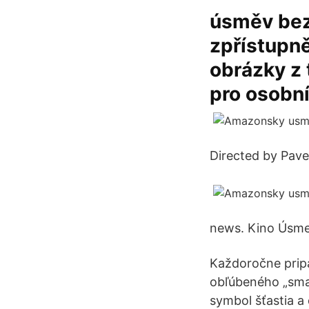
úsměv bez
zpřístupně
obrázky z 
pro osobní
Directed by Pave
news. Kino Úsmev
Každoročne pripa
obľúbeného „smaj
symbol šťastia a