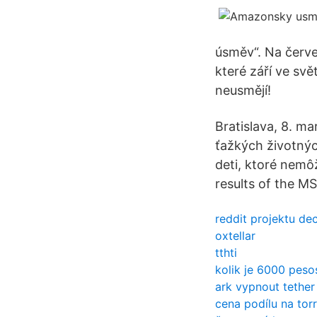
úsměv“. Na červe
které září ve svě
neusmějí!
Bratislava, 8. m
ťažkých životných
deti, ktoré nemô
results of the M
reddit projektu d
oxtellar
tthti
kolik je 6000 peso
ark vypnout tethe
cena podílu na tor