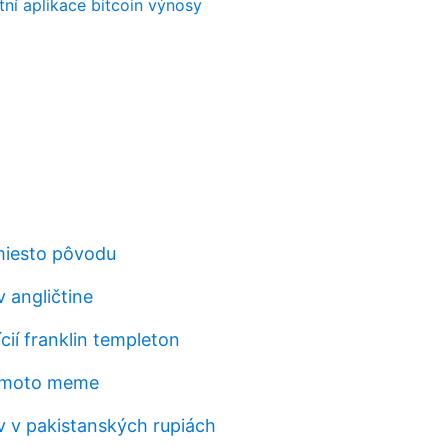
ní aplikace bitcoin výnosy
miesto pôvodu
v angličtine
ícií franklin templeton
amoto meme
v v pakistanských rupiách