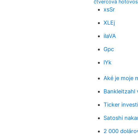
čtvercová hotovost
xsSr
XLEj
ilaVA
Gpc
lYk
Aké je moje 
Bankleitzahl 
Ticker invest
Satoshi nak
2 000 doláro