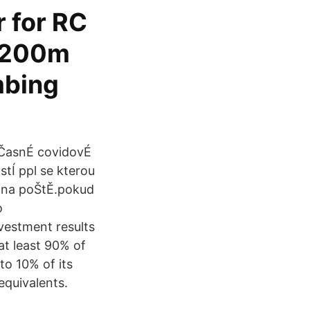
r for RC
+ 200m
mbing
uČasnÉ covidovÉ
tÍ ppl se kterou
h na poŠtĚ.pokud
o
vestment results
at least 90% of
to 10% of its
equivalents.