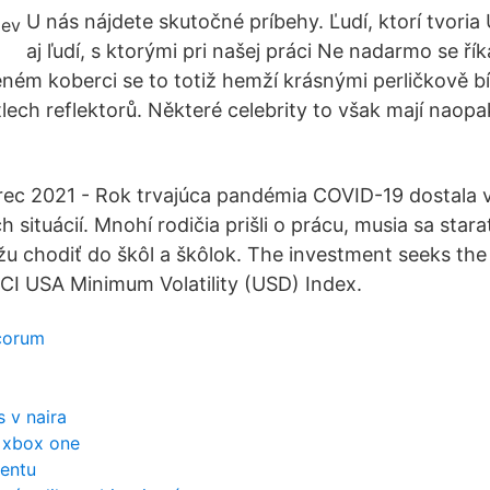
U nás nájdete skutočné príbehy. Ľudí, ktorí tvori
aj ľudí, s ktorými pri našej práci Ne nadarmo se ř
ném koberci se to totiž hemží krásnými perličkově b
tlech reflektorů. Některé celebrity to však mají naopa
arec 2021 - Rok trvajúca pandémia COVID-19 dostala v
 situácií. Mnohí rodičia prišli o prácu, musia sa star
žu chodiť do škôl a škôlok. The investment seeks th
SCI USA Minimum Volatility (USD) Index.
ecorum
s v naira
r xbox one
rentu