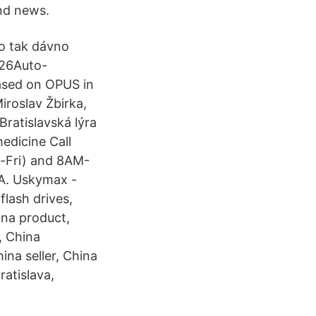
nd news.
o tak dávno
-26Auto-
eased on OPUS in
iroslav Žbirka,
ratislavská lýra
edicine Call
-Fri) and 8AM-
A. Uskymax -
flash drives,
na product,
, China
na seller, China
atislava,