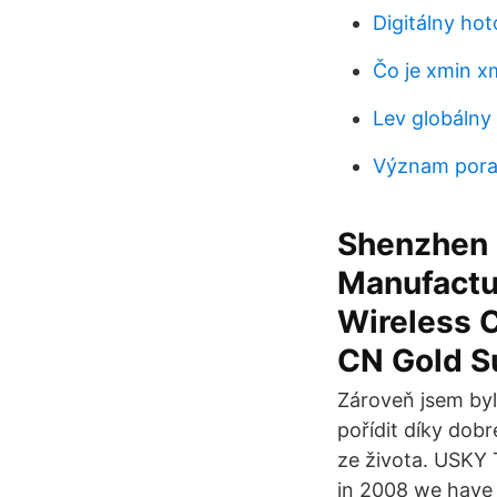
Digitálny ho
Čo je xmin 
Lev globálny
Význam pora
Shenzhen U
Manufactur
Wireless C
CN Gold S
Zároveň jsem byl
pořídit díky dob
ze života. USKY 
in 2008 we have