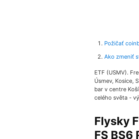
Požičať coin
Ako zmeniť s
ETF (USMV). Free
Úsmev, Kosice, Sl
bar v centre Koš
celého světa - v
Flysky 
FS BS6 