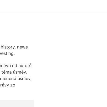
 history, news
vesting.
úsměvu od autorů
na téma úsměv.
remenená úsmev,
právy zo