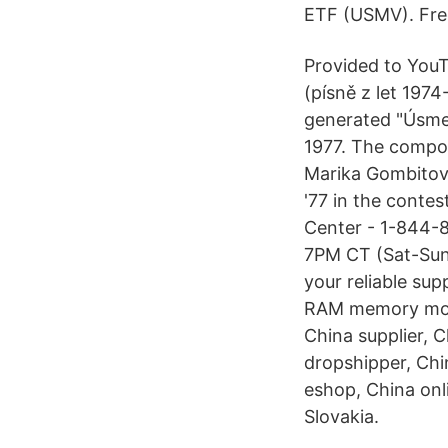
ETF (USMV). Free
Provided to You
(písně z let 19
generated "Úsmev
1977. The compos
Marika Gombitová
'77 in the conte
Center - 1-844-
7PM CT (Sat-Sun
your reliable sup
RAM memory modu
China supplier, C
dropshipper, Chi
eshop, China onl
Slovakia.