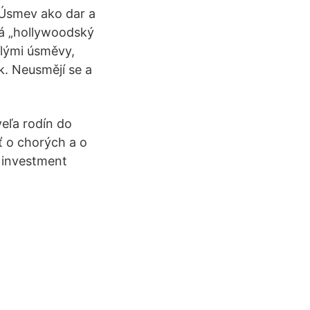
a Úsmev ako dar a
íká „hollywoodský
ílými úsměvy,
k. Neusmějí se a
eľa rodín do
ať o chorých a o
e investment