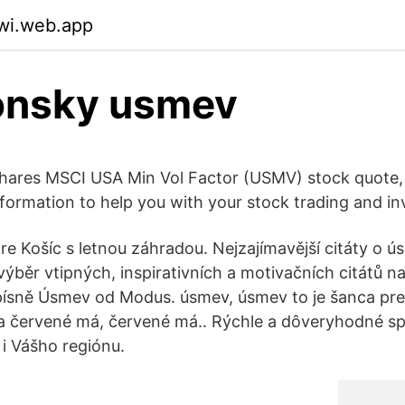
wi.web.app
nsky usmev
iShares MSCI USA Min Vol Factor (USMV) stock quote,
nformation to help you with your stock trading and in
tre Košíc s letnou záhradou. Nejzajímavější citáty o 
 výběr vtipných, inspirativních a motivačních citátů 
t písně Úsmev od Modus. úsmev, úsmev to je šanca p
a červené má, červené má.. Rýchle a dôveryhodné s
 i Vášho regiónu.