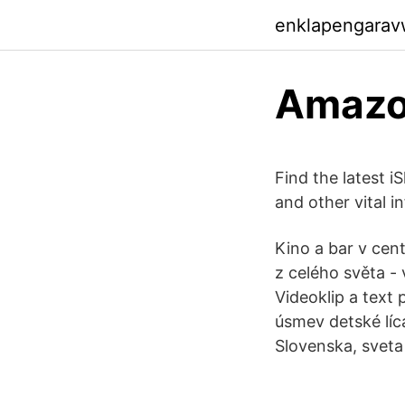
enklapengarav
Amazo
Find the latest 
and other vital i
Kino a bar v cen
z celého světa -
Videoklip a tex
úsmev detské líc
Slovenska, sveta