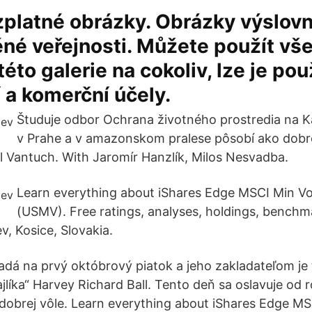
platné obrázky. Obrázky výslov
né veřejnosti. Můžete použít vš
této galerie na cokoliv, lze je pou
 a komerční účely.
Študuje odbor Ochrana životného prostredia na Ka
v Prahe a v amazonskom pralese pôsobí ako dobr
l Vantuch. With Jaromír Hanzlík, Milos Nesvadba.
Learn everything about iShares Edge MSCI Min Vo
(USMV). Free ratings, analyses, holdings, benchm
, Kosice, Slovakia.
dá na prvý októbrový piatok a jeho zakladateľom je
líka“ Harvey Richard Ball. Tento deň sa oslavuje od 
 dobrej vôle. Learn everything about iShares Edge MS