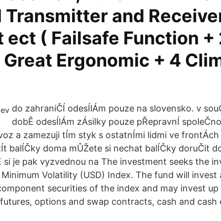
 Transmitter and Receive
 ect ( Failsafe Function 
 Great Ergonomic + 4 Cli
do zahraniČÍ odesÍlÁm pouze na slovensko. v so
dobĚ odesÍlÁm zÁsilky pouze pŘepravnÍ spoleČnos
z a zamezuji tÍm styk s ostatnÍmi lidmi ve frontÁc
t balÍČky doma mŮŽete si nechat balÍČky doruČit d
si je pak vyzvednou na The investment seeks the in
Minimum Volatility (USD) Index. The fund will invest 
 component securities of the index and may invest up 
n futures, options and swap contracts, cash and cash 