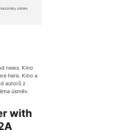
nd news. Kino
ere here. Kino a
od autorů z
 téma úsměv.
r with
 2A